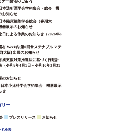
セミナー開催のご案内
回日本透析医学会学術集会・総会 機
のお知らせ
回日本臨床細胞学会総会（春期大
機器展示のお知らせ
念日による休業のお知らせ（2026年6
）
材 Week内 第6回サステナブル マテ
[大阪] 出展のお知らせ
育成支援対策推進法に基づく行動計
（令和8年4月1日～令和10年3月31
更のお知らせ
9回日本小児科学会学術集会 機器展示
らせ
ゴリー
会
プレスリリース
お知らせ
ード検索