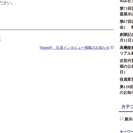
Web
ださい。
第71
器展示
第67
会） 
創業記
せ
月12日
高機能素
Wantedly 社員インタビュー掲載のお知らせ
リアル展
次世代
画の公表
日）
役員変
第12
のお知
カテ
展示
キーワ