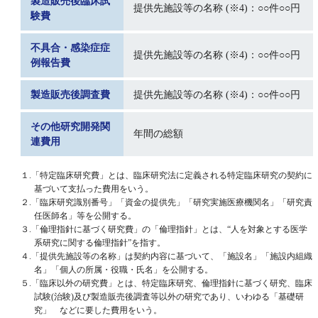
製造販売後臨床試
提供先施設等の名称 (※4)：○○件○○円
験費
不具合・感染症症
提供先施設等の名称 (※4)：○○件○○円
例報告費
製造販売後調査費
提供先施設等の名称 (※4)：○○件○○円
その他研究開発関
年間の総額
連費用
１.「特定臨床研究費」とは、臨床研究法に定義される特定臨床研究の契約に
基づいて支払った費用をいう。
２.「臨床研究識別番号」「資金の提供先」「研究実施医療機関名」「研究責
任医師名」等を公開する。
３.「倫理指針に基づく研究費」の「倫理指針」とは、“人を対象とする医学
系研究に関する倫理指針”を指す。
４.「提供先施設等の名称」は契約内容に基づいて、「施設名」「施設内組織
名」「個人の所属・役職・氏名」を公開する。
５.「臨床以外の研究費」とは、特定臨床研究、倫理指針に基づく研究、臨床
試験(治験)及び製造販売後調査等以外の研究であり、いわゆる「基礎研
究」 などに要した費用をいう。