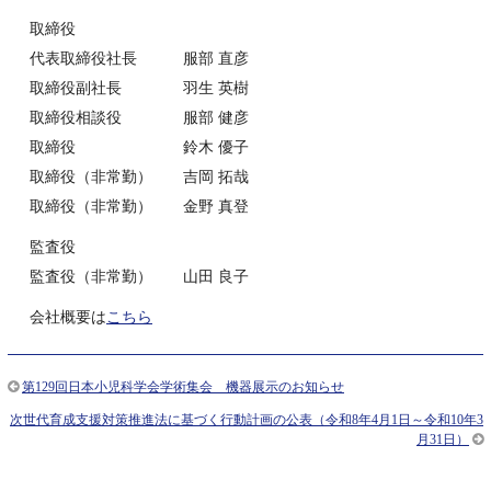
取締役
代表取締役社長 服部 直彦
取締役副社長 羽生 英樹
取締役相談役 服部 健彦
取締役 鈴木 優子
取締役（非常勤） 吉岡 拓哉
取締役（非常勤） 金野 真登
監査役
監査役（非常勤） 山田 良子
会社概要は
こちら
第129回日本小児科学会学術集会 機器展示のお知らせ
次世代育成支援対策推進法に基づく行動計画の公表（令和8年4月1日～令和10年3
月31日）