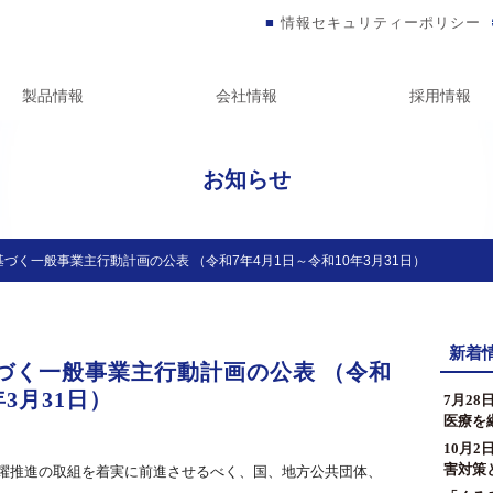
情報セキュリティーポリシー
製品情報
会社情報
採用情報
お知らせ
づく一般事業主行動計画の公表 （令和7年4月1日～令和10年3月31日）
新着
づく一般事業主行動計画の公表 （令和
年3月31日）
7月2
医療を
10月
害対策
躍推進の取組を着実に前進させるべく、国、地方公共団体、