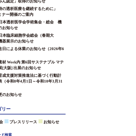
みん認定」取得のお知らせ
時の透析医療を継続するために」
セミナー開催のご案内
回日本透析医学会学術集会・総会 機
のお知らせ
回日本臨床細胞学会総会（春期大
機器展示のお知らせ
念日による休業のお知らせ（2026年6
）
材 Week内 第6回サステナブル マテ
[大阪] 出展のお知らせ
育成支援対策推進法に基づく行動計
（令和8年4月1日～令和10年3月31
更のお知らせ
ゴリー
会
プレスリリース
お知らせ
ード検索