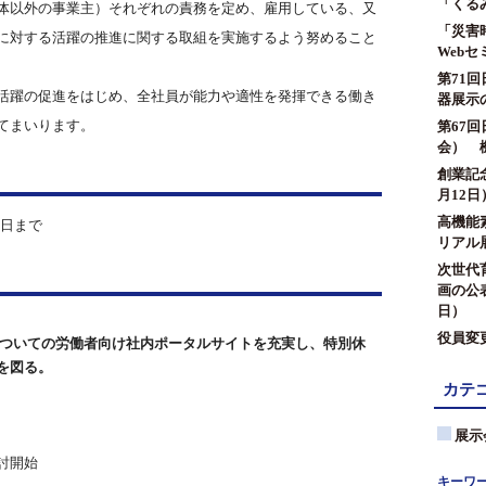
「くる
体以外の事業主）それぞれの責務を定め、雇用している、又
「災害
に対する活躍の推進に関する取組を実施するよう努めること
Web
第71
活躍の促進をはじめ、全社員が能力や適性を発揮できる働き
器展示
てまいります。
第67
会） 
創業記
月12日
高機能素
1日まで
リアル展
次世代
画の公表
日）
役員変
についての労働者向け社内ポータルサイトを充実し、特別休
を図る。
カテ
展示
討開始
キーワ