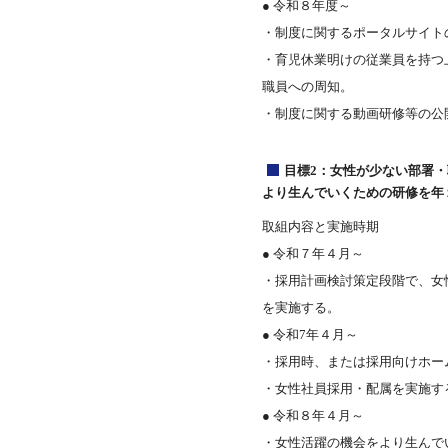
● 令和８年度～
・制度に関するポータルサイト
・育児休業明けの従業員を持つ
職員への周知。
・制度に関する動画研修等の公
目標2：女性が少ない部署
より生んでいくための研修を年
取組内容と実施時期
● 令和７年４月～
・採用計画検討策定段階で、女
を実施する。
● 令和7年４月～
・採用時、または採用向けホー
・女性社員採用・配属を実施す
● 令和８年４月～
・女性活躍の機会をより生んで