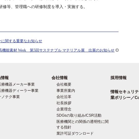
研修等、管理職への研修制度を導入・実施する。
ーに関する重要なお知らせ
高機能素材 Week 第5回サステナブル マテリアル展 出展のお知らせ
品情報
会社情報
採用情報
医療機器メーカー事業
会社概要
医療機器ディーラー事業
事業所案内
情報セキュリテ
ナノテク事業
会社沿革
業ポリシー／Co
社長挨拶
企業理念
SDGsの取り組み/CSR活動
医療機関との関係の透明性に関
する指針
業許可証ダウンロード