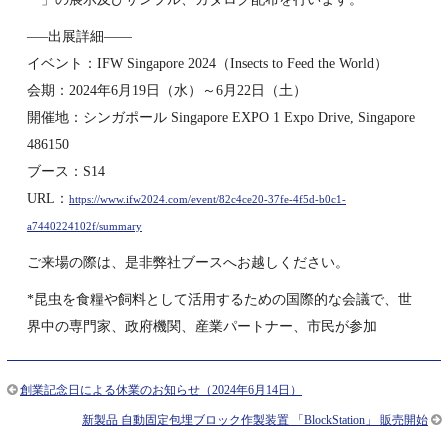
—–出展詳細——
イベント：IFW Singapore 2024（Insects to Feed the World）
会期：2024年6月19日（水）～6月22日（土）
開催地：シンガポール Singapore EXPO 1 Expo Drive, Singapore
486150
ブース：S14
URL：
https://www.ifw2024.com/event/82c4ce20-37fe-4f5d-b0c1-
a7440224102f/summary
ご来場の際は、是非弊社ブースへお越しください。
*昆虫を食糧や飼料として活用するための国際的な会議で、世
界中の専門家、政府機関、産業パートナー、市民が参加
創業記念日による休業のお知らせ（2024年6月14日）
新製品 自動固定包埋ブロック作製装置 「BlockStation」 販売開始