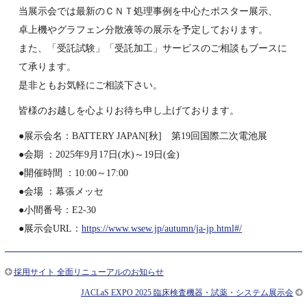
当展示会では最新のＣＮＴ処理事例を中心たポスター展示、
卓上機やグラフェン分散液等の展示を予定しております。
また、「受託試験」「受託加工」サービスのご相談もブースに
て承ります。
是非ともお気軽にご相談下さい。
皆様のお越しを心よりお待ち申し上げております。
●展示会名：BATTERY JAPAN[秋] 第19回国際二次電池展
●会期 ：2025年9月17日(水)～19日(金)
●開催時間 ：10:00～17:00
●会場 ：幕張メッセ
●小間番号：E2-30
●展示会URL：
https://www.wsew.jp/autumn/ja-jp.html#/
採用サイト 全面リニューアルのお知らせ
JACLaS EXPO 2025 臨床検査機器・試薬・システム展示会