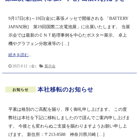
9月17日(水)～19日(金)に幕張メッセで開催される 「BATTERY
JAPAN[秋] 第19回国際二次電池展」に出展いたします。 当展
示会では最新のＣＮＴ処理事例を中心たポスター展示、 卓上
機やグラフェン分散液等の […]
続きを読む
...
2025.9.12（金）
展示会
本社移転のお知らせ
お知らせ
平素は格別のご高配を賜り、厚く御礼申し上げます。 この度
弊社は本社を下記に移転しましたので謹んでご案内申し上げま
す。 今後とも変わらぬご支援を賜わりますようお願い申し上
げます。 新住所：〒213-8588 神奈川県川崎 […]