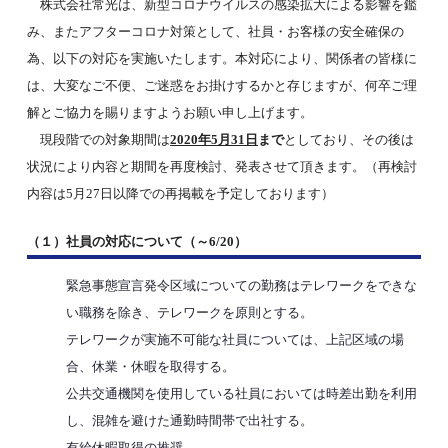
株式会社常光は、新型コロナウイルスの感染拡大による影響を鑑
み、またアフターコロナ対策として、社員・お客様の安全確保の
為、以下の対応を実施いたします。本対応により、関係者の皆様に
は、大変なご不便、ご迷惑をお掛けするかと存じますが、何卒ご理
解とご協力を賜りますようお願い申し上げます。
現段階での対象期間は
2020年5月31日
まで
としており、その後は
状況により内容と期間を再度検討、発表させて頂きます。（再検討
内容は5月27日以降での再掲載を予定しております）
（１）社員の対応について（～6/20）
緊急事態宣言発令区域についての勤務はテレワークをできな
い職務を除き、テレワークを原則とする。
テレワークが実施不可能な社員については、上記区域の場
合、休業・休暇を取得する。
公共交通機関を使用している社員においては時差出勤を利用
し、混雑を避けた通勤時間帯で出社する。
有給休暇取得の推奨。