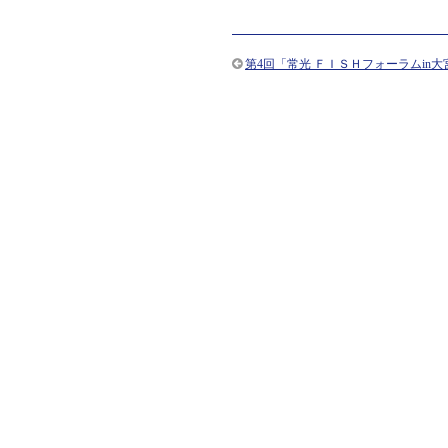
第4回「常光 ＦＩＳＨフォーラムin