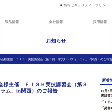
情報セキュリティーポリシー
製品情報
会社情報
採用情報
お知らせ
会様主催 ＦＩＳＨ実技講習会（第３回「常光FISHフォーラム」in関西）のご報
新着
会様主催 ＦＩＳＨ実技講習会（第３
ーラム」in関西）のご報告
10月
害対策
「くる
「災害