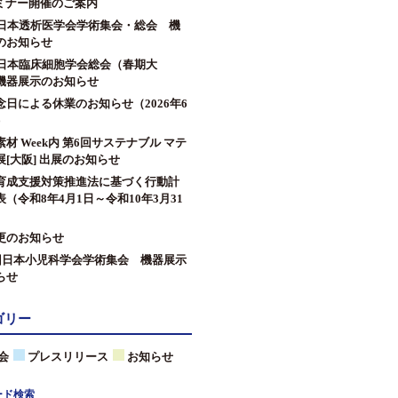
セミナー開催のご案内
回日本透析医学会学術集会・総会 機
のお知らせ
回日本臨床細胞学会総会（春期大
機器展示のお知らせ
念日による休業のお知らせ（2026年6
）
材 Week内 第6回サステナブル マテ
[大阪] 出展のお知らせ
育成支援対策推進法に基づく行動計
（令和8年4月1日～令和10年3月31
更のお知らせ
9回日本小児科学会学術集会 機器展示
らせ
ゴリー
会
プレスリリース
お知らせ
ード検索