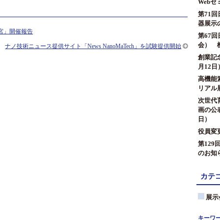
Web
第71
器展示
大宮」開催報告
第67
会） 
ナノ技術ニュース提供サイト「News NanoMaTech」を試験提供開始
創業記
月12日
高機能素
リアル展
次世代
画の公表
日）
役員変
第12
のお知
カテ
展示
キーワ