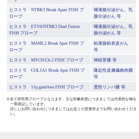
ヒストラ NTRK3 Break Apart FISH プ
唾液腺分泌がん、乳
ローブ
腺分泌がん 等
ヒストラ ETV6/NTRK3 Dual Fusion
唾液腺分泌がん、乳
FISH プローブ
腺分泌がん 等
ヒストラ MAML2 Break Apar FISH プ
粘液腺粘表皮がん
ローブ
等
ヒストラ MYCN/Ch-2 FISH プローブ
神経芽腫 等
ヒストラ COL1A1 Break Apar FISH プ
隆起性皮膚繊維肉腫
ローブ
等
ヒストラ 11q gain/loss FISH プローブ
悪性リンパ腫 等
※全て研究用プローブとなります。主な対象疾患につきましては代表的な物を
一部表記しています。
詳しいお問い合わせにつきましてはお近くの営業所までお問い合わせくださ
い。