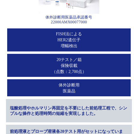
体外診断用医薬品承認番号
22000AMX00077000
FISH法による
HER2遺伝子
増幅検出
20テスト／箱
保険収載
（点数：2,700点）
体外診断用
医薬品
塩酸処理やホルマリン再固定を不要にした前処理工程で、シン
プルな操作と処理時間の短縮を実現しました。
前処理液とプローブ溶液各20テスト用がセットになっていま