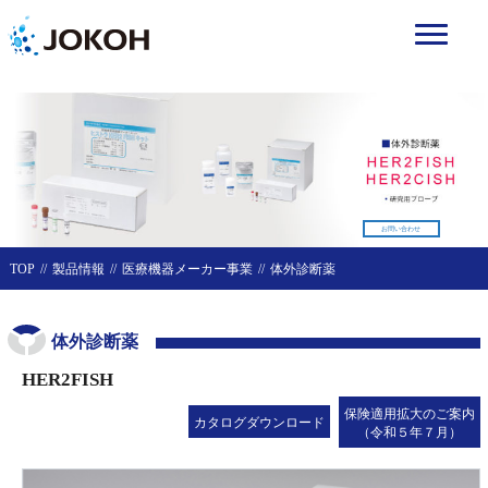
お問い合わせ
TOP
製品情報
医療機器メーカー事業
体外診断薬
体外診断薬
HER2FISH
保険適用拡大のご案内
カタログダウンロード
（令和５年７月）