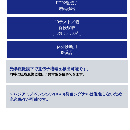
HER2遺伝子
増幅検出
10テスト／箱
保険収載
（点数：2,700点）
体外診断用
医薬品
光学顕微鏡下で遺伝子増幅を検出可能です。
同時に組織形態と遺伝子異常型を観察できます。
3,3′-ジアミノベンジジン(DAB)発色シグナルは退色しないため
永久保存が可能です。