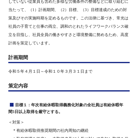
していない従業員も含めた多様な労働条件の整備などに取り組むに
当たって、（1）計画期間、（2）目標、（3）目標達成のための対
策及びその実施時期を定めるものです。この法律に基づき、常光は
社員の子育てと仕事の両立、調和のとれたライフワークバランス確
立を目指し、社員全員の働きやすさと環境整備に努めるため、高度
計画を策定しています。
計画期間
令和５年４月１日～令和１０年３月３１日まで
策定内容
目標１：年次有給休暇取得義務化対象の全社員は有給休暇年
間5日以上取得を厳守とする。
＜対策＞
＊有給休暇取得推奨期間の社内周知の継続