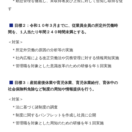
＊勤怠管理を徹底し、未取得者及び上長に対して告知し取得を促
す
目標２：令和１０年３月までに、従業員全員の所定外労働時
間を、１人当たり年間２４０時間未満とする。
＜対策＞
＊所定外労働の原因の分析等の実施
＊社内広報による改正労働法や労務管理に対する情報周知実施
＊管理職を対象とした意識改革のための研修を年１回実施
目標３：産前産後休業や育児休業、育児休業給付、育休中の
社会保険料免除など制度の周知や情報提供を行う。
＜対策＞
＊法に基づく諸制度の調査
＊制度に関するパンフレットを作成し社員に公開
＊管理職を対象とした周知のための研修を年１回実施